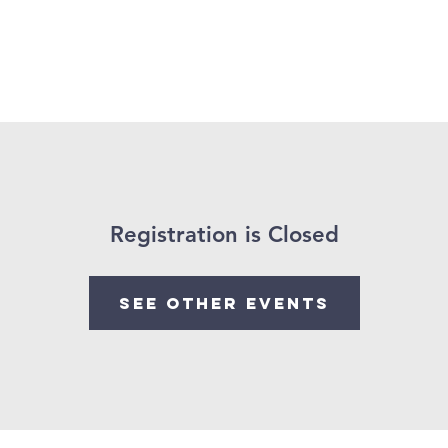
aître
Événements
Départements
YouTube
Par
Registration is Closed
See other events