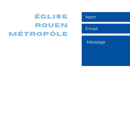
église
rouen
métropôle